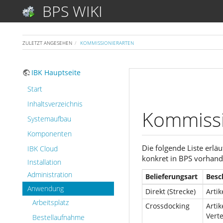
BPS WIKI
ZULETZT ANGESEHEN
KOMMISSIONIERARTEN
IBK Hauptseite
Start
Inhaltsverzeichnis
Kommissi
Systemaufbau
Komponenten
Die folgende Liste erlä
IBK Cloud
konkret in BPS vorhan
Installation
Administration
Belieferungsart
Besc
Anwendung
Direkt (Strecke)
Artik
Arbeitsplatz
Crossdocking
Artik
Verte
Bestellaufnahme