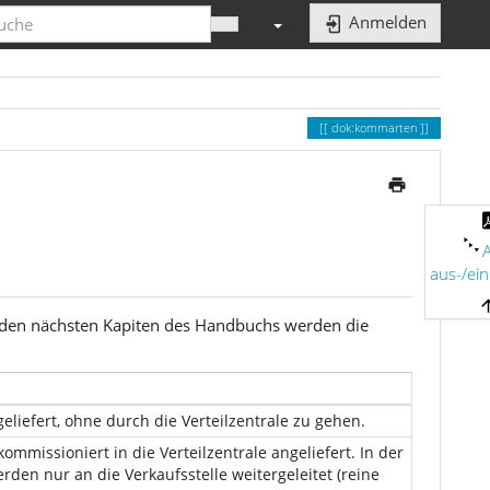
Anmelden
dok:kommarten
A
aus-/ei
In den nächsten Kapiten des Handbuchs werden die
eliefert, ohne durch die Verteilzentrale zu gehen.
kommissioniert in die Verteilzentrale angeliefert. In der
rden nur an die Verkaufsstelle weitergeleitet (reine