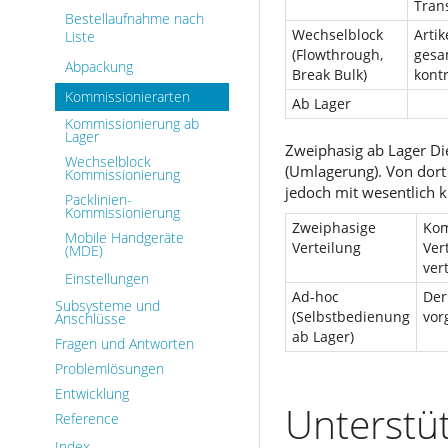
Tran
Bestellaufnahme nach
Wechselblock
Arti
Liste
(Flowthrough,
gesa
Abpackung
Break Bulk)
kontr
Kommissionierarten
Ab Lager
Kommissionierung ab
Lager
Zweiphasig ab Lager Di
Wechselblock
(Umlagerung). Von dort
Kommissionierung
jedoch mit wesentlich 
Packlinien-
Kommissionierung
Zweiphasige
Kom
Mobile Handgeräte
Verteilung
Ver
(MDE)
vert
Einstellungen
Ad-hoc
Der
Subsysteme und
(Selbstbedienung
vor
Anschlüsse
ab Lager)
Fragen und Antworten
Problemlösungen
Entwicklung
Unterstü
Reference
Index