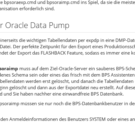
e bpsoraexp.cmd und bpsoraimp.cmd ins Spiel, da sie die meisten
nisation erforderlich sind.
ür Oracle Data Pump
einerseits die wichtigen Tabellendaten per expdp in eine DMP-Dat
Datei. Der perfekte Zeitpunkt für den Export eines Produktionss
ndet der Export das FLASHBACK Feature, sodass es immer eine ko
soraimp
muss auf dem Ziel-Oracle-Server ein sauberes BPS-Sche
nes Schema sein oder eines das frisch mit dem BPS Assistenten fü
ellendaten werden erst gelöscht, und danach die Tabellendaten d
inn gelöscht und dann aus der Exportdatei neu erstellt. Auf dies
d und Sie haben nachher eine einwandfreie BPS Datenbank.
soraimp müssen sie nur noch die BPS-Datenbankbenutzer in der
t den Anmeldeinformationen des Benutzers SYSTEM oder eines a