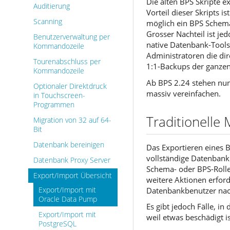
Die alten BPS Skripte ex
Auditierung
Vorteil dieser Skripts 
Scanning
möglich ein BPS Schem
Grosser Nachteil ist je
Benutzerverwaltung per
native Datenbank-Tools
Kommandozeile
Administratoren die di
Tourenabschluss per
1:1-Backups der ganzen
Kommandozeile
Ab BPS 2.24 stehen nu
Optionaler Direktdruck
massiv vereinfachen.
in Touchscreen-
Programmen
Traditionelle
Migration von 32 auf 64-
Bit
Datenbank bereinigen
Das Exportieren eines
vollständige Datenbank 
Datenbank Proxy Server
Schema- oder BPS-Rollen
Export/Import Übersicht
weitere Aktionen erford
Datenbankbenutzer nach
Export/Import mit
Oracle Data Pump
Es gibt jedoch Fälle, i
Export/Import mit
weil etwas beschädigt i
PostgreSQL