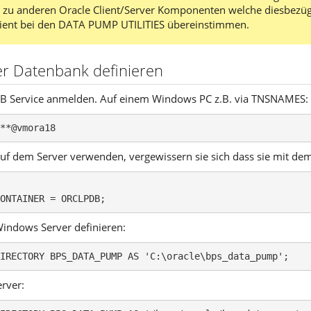
 zu anderen Oracle Client/Server Komponenten welche diesbezügli
lient bei den DATA PUMP UTILITIES übereinstimmen.
der Datenbank definieren
DB Service anmelden. Auf einem Windows PC z.B. via TNSNAMES:
**@vmora18
t auf dem Server verwenden, vergewissern sie sich dass sie mit d
ONTAINER = ORCLPDB;
Windows Server definieren:
IRECTORY BPS_DATA_PUMP AS 'C:\oracle\bps_data_pump';
rver: