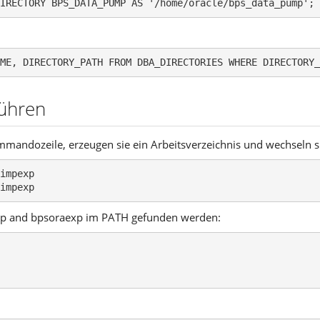
IRECTORY BPS_DATA_PUMP AS '/home/oracle/bps_data_pump';
ME, DIRECTORY_PATH FROM DBA_DIRECTORIES WHERE DIRECTORY_
führen
mmandozeile, erzeugen sie ein Arbeitsverzeichnis und wechseln si
impexp

impexp 
pdp and bpsoraexp im PATH gefunden werden: