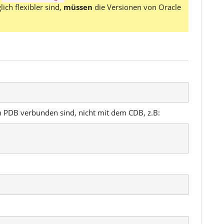
ch flexibler sind,
müssen
die Versionen von Oracle
em PDB verbunden sind, nicht mit dem CDB, z.B: