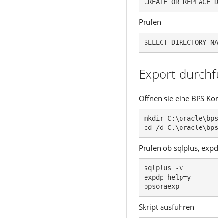
CREATE OR REPLACE D
Prüfen
SELECT DIRECTORY_NA
Export durch
Öffnen sie eine BPS Ko
mkdir C:\oracle\bps
cd /d C:\oracle\bps
Prüfen ob sqlplus, ex
sqlplus -v

expdp help=y

bpsoraexp
Skript ausführen