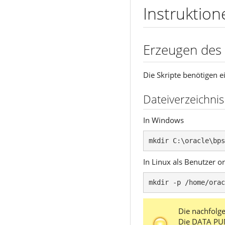
Instruktion
Erzeugen des
Die Skripte benötigen
Dateiverzeichni
In Windows
mkdir C:\oracle\bps
In Linux als Benutzer or
mkdir -p /home/orac
Die nachfolg
Die DATA PUMP