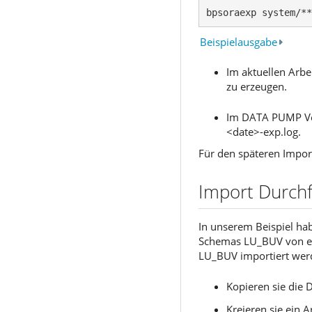
bpsoraexp system/**
Beispielausgabe
Im aktuellen Arb
zu erzeugen.
Im DATA PUMP Ver
<date>-exp.log.
Für den späteren Impor
Import Durch
In unserem Beispiel h
Schemas LU_BUV von ei
LU_BUV importiert wer
Kopieren sie die
Kreieren sie ein 