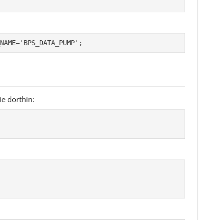
NAME='BPS_DATA_PUMP';
e dorthin: