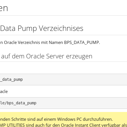
en
 Data Pump Verzeichnises
 ein Oracle Verzeichnis mit Namen BPS_DATA_PUMP.
s auf dem Oracle Server erzeugen
_data_pump
acle
le/bps_data_pump
enden Schritte sind auf einem Windows PC durchzuführen.
 UTILITIES sind auch für den Oracle Instant Client verfügbar al