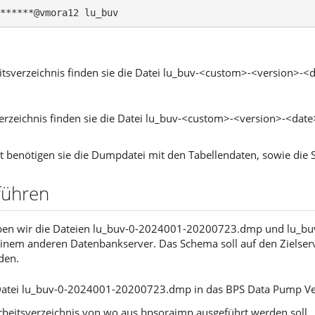
******@vmora12 lu_buv
eitsverzeichnis finden sie die Datei lu_buv-<custom>-<version>
zeichnis finden sie die Datei lu_buv-<custom>-<version>-<date
t benötigen sie die Dumpdatei mit den Tabellendaten, sowie die
führen
aben wir die Dateien lu_buv-0-2024001-20200723.dmp und lu_b
nem anderen Datenbankserver. Das Schema soll auf den Zielserv
den.
 Datei lu_buv-0-2024001-20200723.dmp in das BPS Data Pump Ver
Arbeitsverzeichnis von wo aus bpsoraimp ausgeführt werden soll.