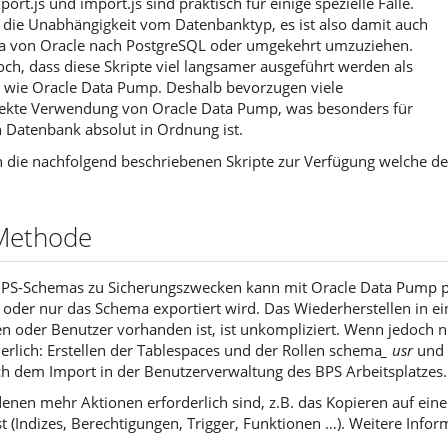
port.js und import.js sind praktisch für einige spezielle Fälle.
ist die Unabhängigkeit vom Datenbanktyp, es ist also damit auch
a von Oracle nach PostgreSQL oder umgekehrt umzuziehen.
doch, dass diese Skripte viel langsamer ausgeführt werden als
 wie Oracle Data Pump. Deshalb bevorzugen viele
rekte Verwendung von Oracle Data Pump, was besonders für
 Datenbank absolut in Ordnung ist.
n die nachfolgend beschriebenen Skripte zur Verfügung welche 
 Methode
 BPS-Schemas zu Sicherungszwecken kann mit Oracle Data Pump 
oder nur das Schema exportiert wird. Das Wiederherstellen in ei
 oder Benutzer vorhanden ist, ist unkompliziert. Wenn jedoch nu
erlich: Erstellen der Tablespaces und der Rollen schema
_ usr
und
 dem Import in der Benutzerverwaltung des BPS Arbeitsplatzes.
n denen mehr Aktionen erforderlich sind, z.B. das Kopieren auf 
st (Indizes, Berechtigungen, Trigger, Funktionen …). Weitere Info