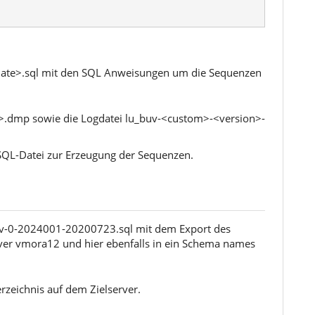
-<date>.sql mit den SQL Anweisungen um die Sequenzen
>.dmp sowie die Logdatei lu_buv-<custom>-<version>-
 SQL-Datei zur Erzeugung der Sequenzen.
uv-0-2024001-20200723.sql mit dem Export des
er vmora12 und hier ebenfalls in ein Schema names
zeichnis auf dem Zielserver.