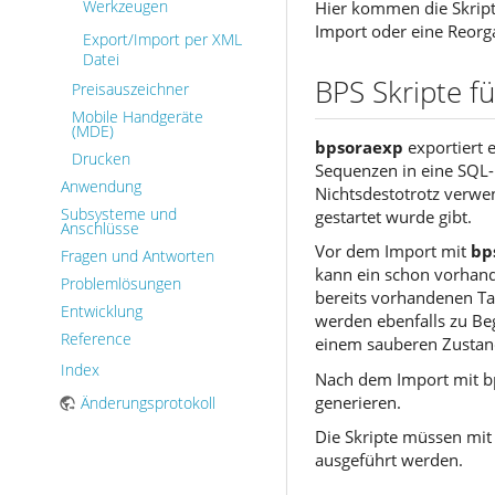
Hier kommen die Skript
Werkzeugen
Import oder eine Reorga
Export/Import per XML
Datei
BPS Skripte f
Preisauszeichner
Mobile Handgeräte
(MDE)
bpsoraexp
exportiert 
Drucken
Sequenzen in eine SQL-
Anwendung
Nichtsdestotrotz verwe
Subsysteme und
gestartet wurde gibt.
Anschlüsse
Vor dem Import mit
bp
Fragen und Antworten
kann ein schon vorhande
Problemlösungen
bereits vorhandenen Tab
Entwicklung
werden ebenfalls zu Beg
Reference
einem sauberen Zustan
Index
Nach dem Import mit bp
generieren.
Änderungsprotokoll
Die Skripte müssen mi
ausgeführt werden.