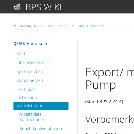
BPS WIKI
ZULETZT ANGESEHEN
EXPORT/IMPORT MIT ORACLE DATA PUMP
IBK Hauptseite
Start
Inhaltsverzeichnis
Export/I
Systemaufbau
Pump
Komponenten
IBK Cloud
Installation
(Stand BPS 2.24.4)
Administration
Arbeitsplatz
Vorbemerk
Startoptionen
Berichtkonfigurationen