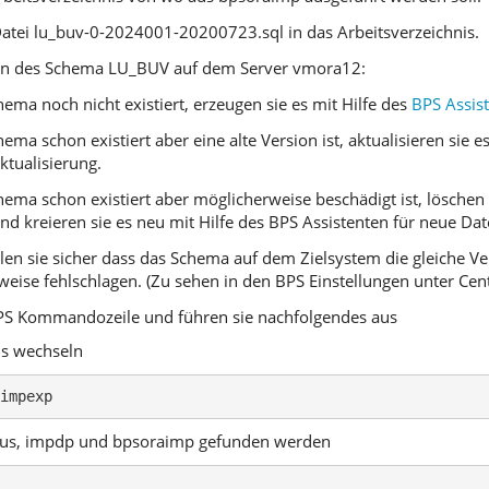
Datei lu_buv-0-2024001-20200723.sql in das Arbeitsverzeichnis.
en des Schema LU_BUV auf dem Server vmora12:
hema noch nicht existiert, erzeugen sie es mit Hilfe des
BPS Assis
hema schon existiert aber eine alte Version ist, aktualisieren sie 
tualisierung.
chema schon existiert aber möglicherweise beschädigt ist, lösche
nd kreieren sie es neu mit Hilfe des BPS Assistenten für neue Da
tellen sie sicher dass das Schema auf dem Zielsystem die gleiche V
eise fehlschlagen. (Zu sehen in den BPS Einstellungen unter Cent
BPS Kommandozeile und führen sie nachfolgendes aus
is wechseln
impexp 
plus, impdp und bpsoraimp gefunden werden