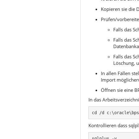
Kopieren sie die 
Prüfen/vorbereit
Falls das Sc
Falls das Sc
Datenbankak
Falls das S
Löschung, u
In allen Fällen s
Import möglicherw
Öffnen sie eine 
In das Arbeitsverzeichn
cd /d c:\oracle\bps
Kontrollieren dass sql
sqlplus -v
